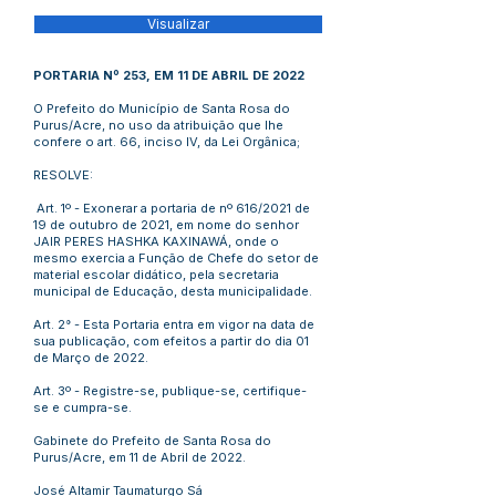
Visualizar
PORTARIA Nº 253, EM 11 DE ABRIL DE 2022
O Prefeito do Município de Santa Rosa do
Purus/Acre, no uso da atribuição que lhe
confere o art. 66, inciso IV, da Lei Orgânica;
RESOLVE:
Art. 1º - Exonerar a portaria de nº 616/2021 de
19 de outubro de 2021, em nome do senhor
JAIR PERES HASHKA KAXINAWÁ, onde o
mesmo exercia a Função de Chefe do setor de
material escolar didático, pela secretaria
municipal de Educação, desta municipalidade.
Art. 2° - Esta Portaria entra em vigor na data de
sua publicação, com efeitos a partir do dia 01
de Março de 2022.
Art. 3º - Registre-se, publique-se, certifique-
se e cumpra-se.
Gabinete do Prefeito de Santa Rosa do
Purus/Acre, em 11 de Abril de 2022.
José Altamir Taumaturgo Sá