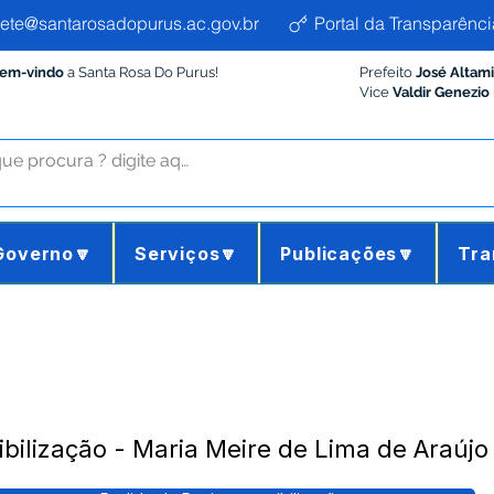
ete@santarosadopurus.ac.gov.br
Portal da Transparênci
Bem-vindo
a Santa Rosa Do Purus!
Prefeito
José Altam
Vice
Valdir Genezio
Governo🔽
Serviços🔽
Publicações🔽
Tra
bilização - Maria Meire de Lima de Araújo