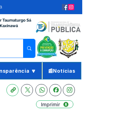
a
ir Taumaturgo Sá
 Kaxinawá
nsparência 🔽
📰Notícias
Imprimir