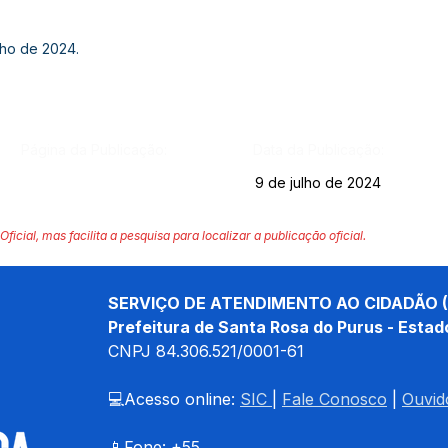
lho de 2024.
Página da Publicação:
Data da Publicação:
9 de julho de 2024
Oficial, mas facilita a pesquisa para localizar a publicação oficial.
SERVIÇO DE ATENDIMENTO AO CIDADÃO (
Prefeitura de Santa Rosa do Purus - Estad
CNPJ 
84.306.521/0001-61
💻Acesso online: 
SIC 
| 
Fale Conosco
 | 
Ouvid
📱Fone: +55 