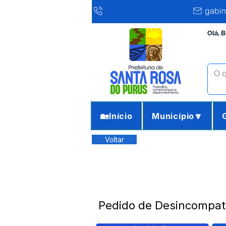
gabin
Olá, 
🏡Início
Município🔽
Voltar
Pedido de Desincompati