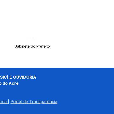
Órgão:
Gabinete do Prefeito
SIC) E OUVIDORIA
o do Acre
oria
| 
Portal de Transparência