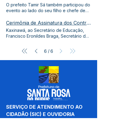
Planejamento, Yasmin Diniz, o chefe de
O prefeito Tamir Sá também participou do
gabinete,
Pablo
evento ao lado do seu filho e chefe de
gabinete,
Pablo
Sá.
Cerimônia de Assinatura dos Contratos do Processo Seletivo dos professores aprovados
Kaxinawá, ao Secretário de Educação,
Francisco Eronildes Braga, Secretário de
Meio Ambiente e Turismo,
Paulo
/
6
6
SERVIÇO DE ATENDIMENTO AO 
CIDADÃO (SIC) E OUVIDORIA
Prefeitura de Santa Rosa do Purus 
- Estado do Acre