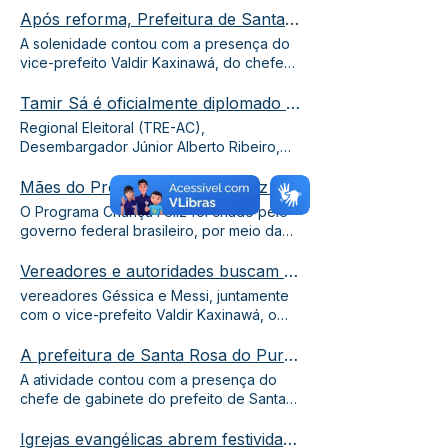
Após reforma, Prefeitura de Santa Rosa do Purus inaugura Casa dos Povos Indígenas e entrega ao DSEI/APR
A solenidade contou com a presença do
vice-prefeito Valdir Kaxinawá, do chefe
de gabinete,
Pablo
Sá (
Tamir Sá é oficialmente diplomado prefeito reeleito de Santa Rosa do Purus
Regional Eleitoral (TRE-AC),
Desembargador Júnior Alberto Ribeiro,
dos deputados estaduais Tanízio Sá, e
Pablo
Mães do Programa Criança Feliz são Orientadas quanto ao Aleitamento Materno
O Programa Criança Feliz foi criado pelo
governo federal brasileiro, por meio da
Lei
nº 13.257, de 8
Vereadores e autoridades buscam melhorias para a agricultura familiar em Santa Rosa do Purus
vereadores Géssica e Messi, juntamente
com o vice-prefeito Valdir Kaxinawá, o
assessor de gabinete
Pablo
A prefeitura de Santa Rosa do Purus realiza a 3º Conferência Municipal de Cultura
A atividade contou com a presença do
chefe de gabinete do prefeito de Santa
Rosa do Purus,
Pablo
Sá, esforços, sendo
na pessoa da secretária Municipal de
Igrejas evangélicas abrem festividades de aniversário de Santa Rosa do Purus com a realização da Marcha para Jesus 202