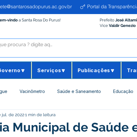
ete@santarosadopurus.ac.gov.br
Portal da Transparênci
Bem-vindo
a Santa Rosa Do Purus!
Prefeito
José Altam
Vice
Valdir Genezio
Governo🔽
Serviços🔽
Publicações🔽
Tra
gue
Vacinômetro
Saúde e Saneamento
Educação
 jul. de 2022
1 min de leitura
ltura e Meio Ambiente
Desporto Cultura e Lazer
Administ
ia Municipal de Saúde 