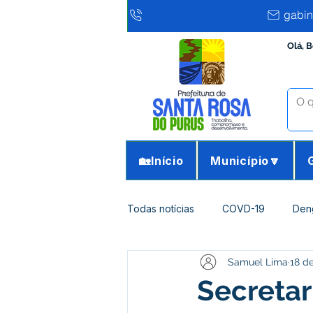
gabin
Olá, 
🏡Início
Município🔽
Todas notícias
COVD-19
Den
Samuel Lima
18 de
Infraestrutura e Obras
Agricu
Secretar