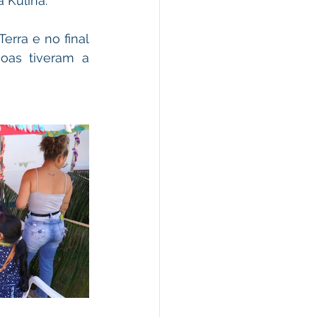
 Kulina. 
rra e no final 
as tiveram a 