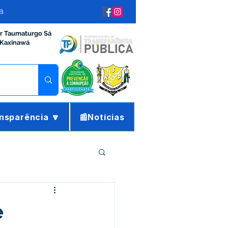
a
ir Taumaturgo Sá
 Kaxinawá
nsparência 🔽
📰Notícias
ração e Finanças
e