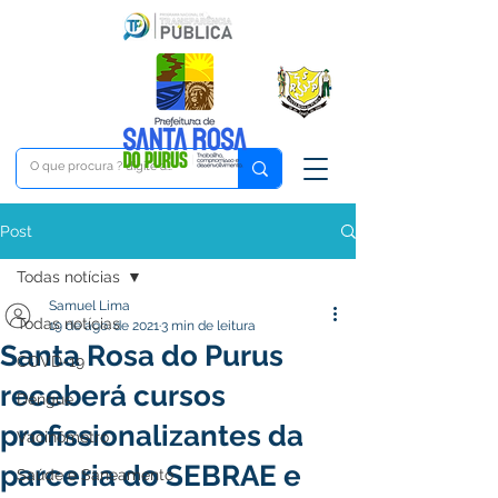
Post
Todas notícias
Samuel Lima
Todas notícias
19 de ago. de 2021
3 min de leitura
Santa Rosa do Purus
COVD-19
receberá cursos
Dengue
profissionalizantes da
Vacinômetro
parceria do SEBRAE e
Saúde e Saneamento