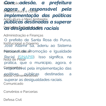
Com adesão, a prefeitura 
Educação
agora é responsável pela 
Infraestrutura e Obras
implementação das políticas 
Agricultura e Meio Ambiente
públicas destinadas a superar 
Desporto Cultura e Lazer
as desigualdades raciais
Administração e Finanças
O prefeito de Santa Rosa do Purus, 
Institucional e Governo
José Altamir Sá, aderiu ao Sistema 
Nacional de Promoção e Igualdade 
Políticas Públicas
Racial (
SINAPIR
). Isso significa, na 
Nota de Pesar
prática, que o município, agora, é 
Campanhas
responsável pela implementação das 
políticas públicas destinadas a 
Datas Comemorativas
superar as desigualdades raciais. 
Comunicado
Convênios e Parcerias
Defesa Civil