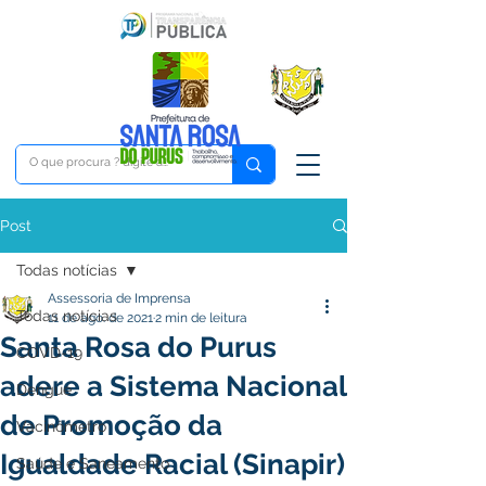
Post
Todas notícias
Assessoria de Imprensa
Todas notícias
11 de ago. de 2021
2 min de leitura
Santa Rosa do Purus
COVD-19
adere a Sistema Nacional
Dengue
de Promoção da
Vacinômetro
Igualdade Racial (Sinapir)
Saúde e Saneamento