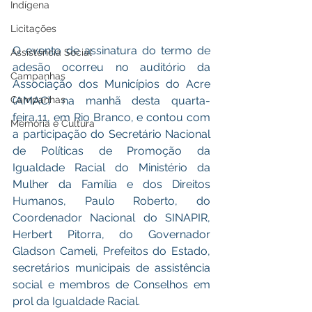
Indígena
Licitações
O evento de assinatura do termo de 
Assistência Social
adesão ocorreu no auditório da 
Campanhas
Associação dos Municípios do Acre 
(AMAC) na manhã desta quarta-
Campanhas
feira,11, em Rio Branco, e contou com 
Memória e Cultura
a participação do Secretário Nacional 
de Políticas de Promoção da 
Igualdade Racial do Ministério da 
Mulher da Família e dos Direitos 
Humanos, Paulo Roberto, do 
Coordenador Nacional do SINAPIR, 
Herbert Pitorra, do Governador 
Gladson Cameli, Prefeitos do Estado, 
secretários municipais de assistência 
social e membros de Conselhos em 
prol da Igualdade Racial.