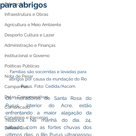
para abrigos
Educação
Infraestrutura e Obras
Agricultura e Meio Ambiente
Desporto Cultura e Lazer
Administração e Finanças
Institucional e Governo
Políticas Públicas
Famílias são socorridas e levadas para 
Nota de Pesar
abrigos por causa da inundação do Rio 
Purus. Foto: Cedida/Ascom.
Campanhas
Datas Comemorativas
Os moradores de Santa Rosa do 
Purus, interior do Acre, estão 
Comunicado
enfrentando a maior alagação da 
Convênios e Parcerias
histórica. Na manhã do dia, 24, 
sábado, com as fortes chuvas dos 
Defesa Civil
últimos dias, o Rio Purus ultrapassou 