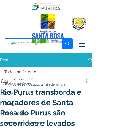
Post
Todas notícias
Samuel Lima
Todas notícias
26 de fev. de 2024
2 min de leitura
Rio Purus transborda e
COVD-19
moradores de Santa
Dengue
Rosa do Purus são
Vacinômetro
socorridos e levados
Saúde e Saneamento