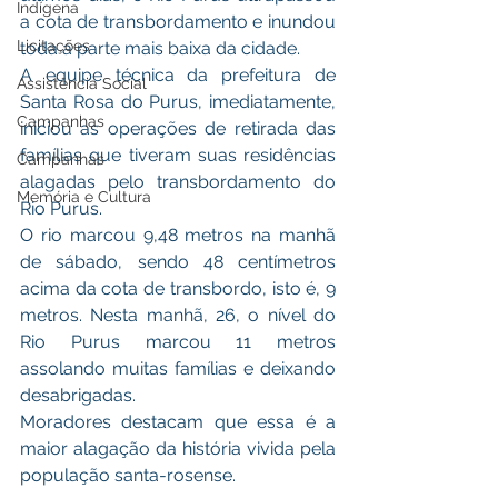
Indígena
a cota de transbordamento e inundou 
Licitações
toda a parte mais baixa da cidade.
A equipe técnica da prefeitura de 
Assistência Social
Santa Rosa do Purus, imediatamente, 
Campanhas
iniciou as operações de retirada das 
famílias que tiveram suas residências 
Campanhas
alagadas pelo transbordamento do 
Memória e Cultura
Rio Purus.
O rio marcou 9,48 metros na manhã 
de sábado, sendo 48 centímetros 
acima da cota de transbordo, isto é, 9 
metros. Nesta manhã, 26, o nível do 
Rio Purus marcou 11 metros 
assolando muitas famílias e deixando 
desabrigadas.
Moradores destacam que essa é a 
maior alagação da história vivida pela 
população santa-rosense.