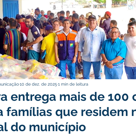
icas Públicas
Nota de Pesar
Campanhas
Datas Come
rcerias
Defesa Civil
Indígena
Licitações
Assist
Memória e Cultura
municação
10 de dez. de 2025
1 min de leitura
ra entrega mais de 100 
a famílias que residem 
al do município