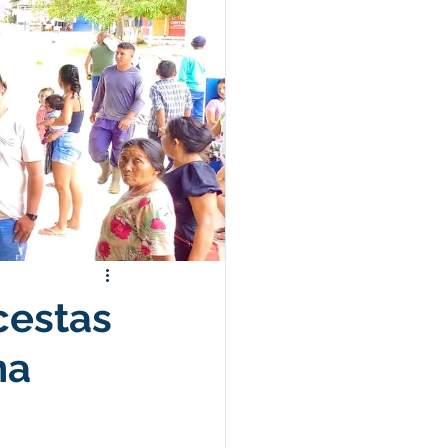
morativas
ência Social
cestas
na