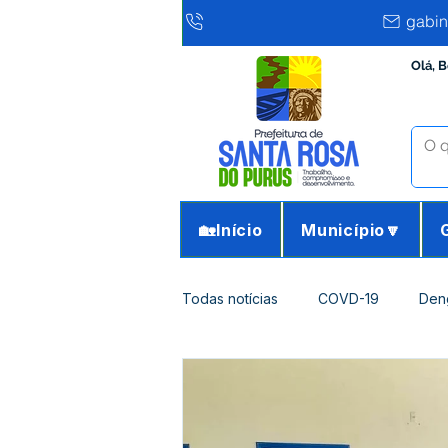
gabin
Olá, 
🏡Início
Município🔽
Todas notícias
COVD-19
Den
Infraestrutura e Obras
Agricu