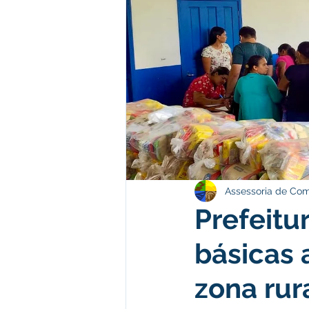
Institucional e Governo
Polít
Comunicado
Convênios e Pa
Campanhas
Campanhas
Assessoria de Co
Prefeitu
básicas 
zona rur