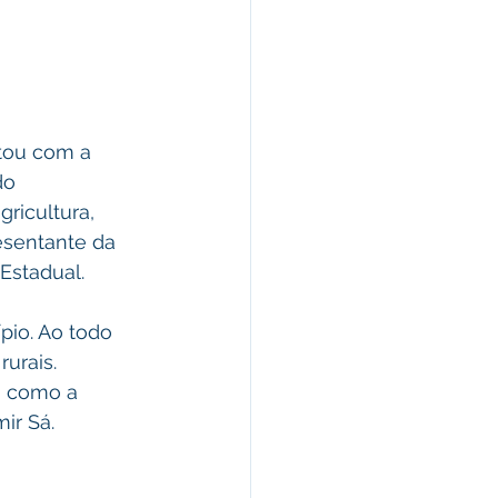
tou com a 
do 
ricultura, 
esentante da 
Estadual.
pio. Ao todo 
urais. 
m como a 
ir Sá.