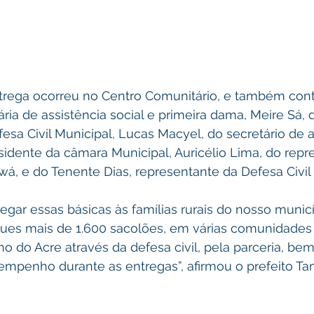
trega ocorreu no Centro Comunitário, e também con
ria de assistência social e primeira dama, Meire Sá, 
sa Civil Municipal, Lucas Macyel, do secretário de ag
sidente da câmara Municipal, Auricélio Lima, do repr
á, e do Tenente Dias, representante da Defesa Civil 
regar essas básicas às famílias rurais do nosso municí
ues mais de 1.600 sacolões, em várias comunidades r
 do Acre através da defesa civil, pela parceria, be
mpenho durante as entregas”, afirmou o prefeito Tam