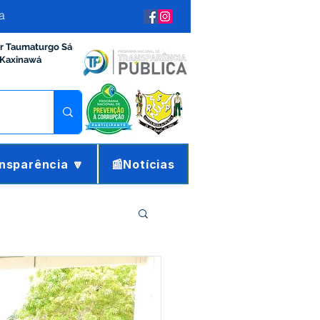
a
ir Taumaturgo Sá
 Kaxinawá
nsparência 🔽
📰Notícias
ração e Finanças