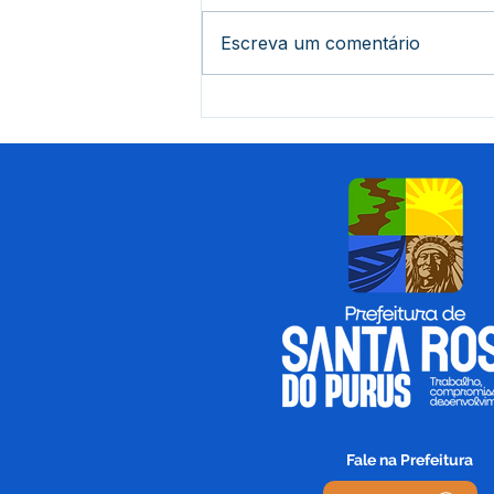
Escreva um comentário
Prefeitura e Estado
entregam mais de 900 kits
para famílias em Santa
Rosa do Purus
Fale na Prefeitura