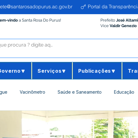
ete@santarosadopurus.ac.gov.br
Portal da Transparênci
Bem-vindo
a Santa Rosa Do Purus!
Prefeito
José Altam
Vice
Valdir Genezio
Governo🔽
Serviços🔽
Publicações🔽
Tra
gue
Vacinômetro
Saúde e Saneamento
Educação
ltura e Meio Ambiente
Desporto Cultura e Lazer
Administ