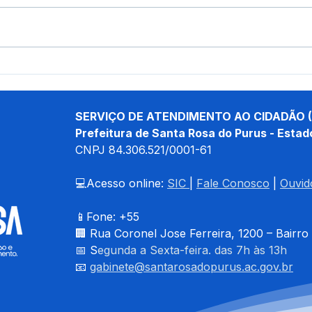
Parceria entre Prefeitura e
Pref
Estado garante entrega de
Puru
materiais e formação da
de e
brigada de incêndio em
Huma
SERVIÇO DE ATENDIMENTO AO CIDADÃO (
Santa Rosa do Purus
Prefeitura de Santa Rosa do Purus - Estad
CNPJ 
84.306.521/0001-61
💻Acesso online: 
SIC 
| 
Fale Conosco
 | 
Ouvid
📱Fone: +55 
🏢 
Rua Coronel Jose Ferreira, 1200 – Bairro
📅 S
egunda a Sexta-feira. das 7h às 13h
📧 
gabinete@santarosadopurus.ac.gov.br