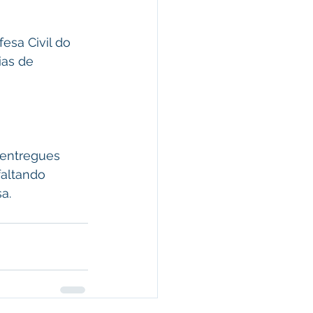
esa Civil do 
ias de 
 entregues 
faltando 
a.