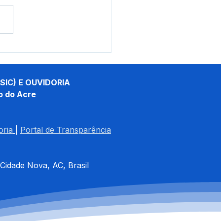
eitura de Santa Rosa do
s realiza a cerimônia
xposição da Ajuda
nitária
SIC) E OUVIDORIA
o do Acre
oria
| 
Portal de Transparência
 Cidade Nova, AC, Brasil