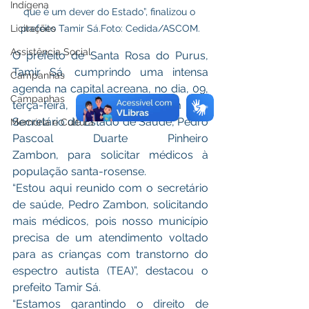
Indígena
que é um dever do Estado”, finalizou o 
Licitações
prefeito Tamir Sá.Foto: Cedida/ASCOM.
Assistência Social
O prefeito de Santa Rosa do Purus, 
Tamir Sá, cumprindo uma intensa 
Campanhas
agenda na capital acreana, no dia, 09, 
Campanhas
terça-feira, reuniu-se com o 
Secretário de Estado de Saúde, Pedro 
Memória e Cultura
Pascoal Duarte Pinheiro 
Zambon,
para solicitar médicos à 
população santa-rosense.
“Estou aqui reunido com o secretário 
de saúde, Pedro Zambon, solicitando 
mais médicos, pois nosso município 
precisa de um atendimento voltado 
para as crianças com transtorno do 
espectro autista (TEA)”, destacou o 
prefeito Tamir Sá.
“Estamos garantindo o direito de 