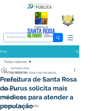
Post
Todas notícias
Samuel Lima
Todas notícias
10 de jan. de 2024
1 min de leitura
Prefeitura de Santa Rosa
COVD-19
do Purus solicita mais
Dengue
médicos para atender a
Vacinômetro
população
Saúde e Saneamento