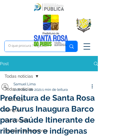
Post
Todas notícias
Samuel Lima
Todas notícias
2 de dez. de 2021
1 min de leitura
Prefeitura de Santa Rosa
COVD-19
do Purus Inaugura Barco
Dengue
para Saúde Itinerante de
Vacinômetro
ribeirinhos e indígenas
Saúde e Saneamento