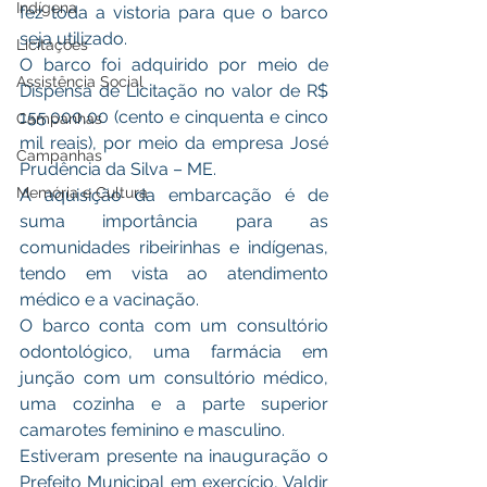
Indígena
fez toda a vistoria para que o barco 
seja utilizado. 
Licitações
O barco foi adquirido por meio de 
Assistência Social
Dispensa de Licitação no valor de R$ 
155.000,00 (cento e cinquenta e cinco 
Campanhas
mil reais), por meio da empresa José 
Campanhas
Prudência da Silva – ME.  
Memória e Cultura
A aquisição da embarcação é de 
suma importância para as 
comunidades ribeirinhas e indígenas, 
tendo em vista ao atendimento 
médico e a vacinação.
O barco conta com um consultório 
odontológico, uma farmácia em 
junção com um consultório médico, 
uma cozinha e a parte superior 
camarotes feminino e masculino. 
Estiveram presente na inauguração o 
Prefeito Municipal em exercício, Valdir 