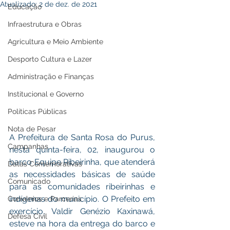
Atualizado:
2 de dez. de 2021
Educação
Infraestrutura e Obras
Agricultura e Meio Ambiente
Desporto Cultura e Lazer
Administração e Finanças
Institucional e Governo
Políticas Públicas
Nota de Pesar
A Prefeitura de Santa Rosa do Purus, 
Campanhas
nesta quinta-feira, 02, inaugurou o 
barco Equipe Ribeirinha, que atenderá 
Datas Comemorativas
as necessidades básicas de saúde 
Comunicado
para as comunidades ribeirinhas e 
indígenas do município. O Prefeito em 
Convênios e Parcerias
exercício, Valdir Genézio Kaxinawá, 
Defesa Civil
esteve na hora da entrega do barco e 