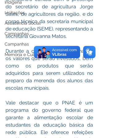
Indígena
do secretário de agricultura Jorge 
Licitações
Sales, de agricultores da região, e do 
corpo técnico da secretaria municipal 
Assistência Social
de educação (SEME), representando a 
Campanhas
secretária Giovanna Matos. 
Campanhas
Durante a conversa foram alinhados 
Memória e Cultura
os valores que serão investidos, bem 
como os produtos que serão 
adquiridos para serem utilizados no 
preparo da merenda dos alunos das 
escolas municipais. 
Vale destacar que o PNAE é um 
programa do governo federal que 
garante a alimentação escolar de 
estudantes da educação básica da 
rede pública. Ele oferece refeições 