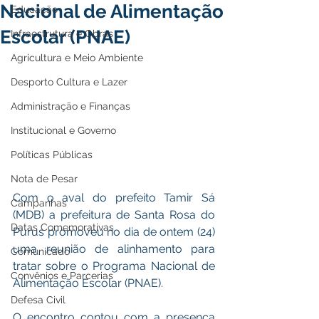
Nacional de Alimentação
Educação
Escolar (PNAE)
Infraestrutura e Obras
Agricultura e Meio Ambiente
Desporto Cultura e Lazer
Administração e Finanças
Institucional e Governo
Políticas Públicas
Nota de Pesar
Com o aval do prefeito Tamir Sá 
Campanhas
(MDB) a prefeitura de Santa Rosa do 
Datas Comemorativas
Purus promoveu no dia de ontem (24) 
uma reunião de alinhamento para 
Comunicado
tratar sobre o Programa Nacional de 
Convênios e Parcerias
Alimentação Escolar (PNAE). 
Defesa Civil
O encontro contou com a presença 