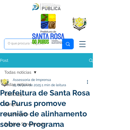
Post
Todas notícias
Assessoria de Imprensa
Todas notícias
25 de jun. de 2025
1 min de leitura
Prefeitura de Santa Rosa
COVD-19
do Purus promove
Dengue
reunião de alinhamento
Vacinômetro
sobre o Programa
Saúde e Saneamento