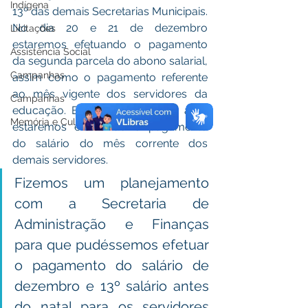
Indígena
13º das demais Secretarias Municipais. 
No dia 20 e 21 de dezembro 
Licitações
estaremos efetuando o pagamento 
Assistência Social
da segunda parcela do abono salarial, 
Campanhas
assim como o pagamento referente 
ao mês vigente dos servidores da 
Campanhas
educação. E a partir do dia 22 à 24 
Memória e Cultura
estaremos efetuando o pagamento 
do salário do mês corrente dos 
demais servidores. 
Fizemos um planejamento 
com a Secretaria de 
Administração e Finanças 
para que pudéssemos efetuar 
o pagamento do salário de 
dezembro e 13º salário antes 
do natal para os servidores 