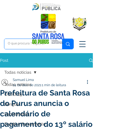
Post
Todas notícias
Samuel Lima
Todas notícias
14 de dez. de 2021
1 min de leitura
Prefeitura de Santa Rosa
COVD-19
do Purus anuncia o
Dengue
calendário de
Vacinômetro
pagamento do 13º salário
Saúde e Saneamento