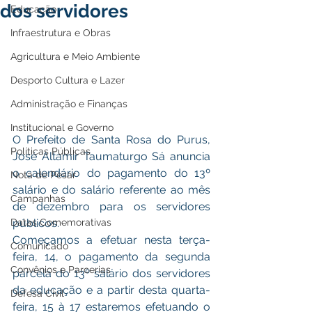
dos servidores
Educação
Infraestrutura e Obras
Agricultura e Meio Ambiente
Desporto Cultura e Lazer
Administração e Finanças
Institucional e Governo
O Prefeito de Santa Rosa do Purus, 
Políticas Públicas
José Altamir Taumaturgo Sá anuncia 
o calendário do pagamento do 13º 
Nota de Pesar
salário e do salário referente ao mês 
Campanhas
de dezembro para os servidores 
públicos.  
Datas Comemorativas
Começamos a efetuar nesta terça-
Comunicado
feira, 14, o pagamento da segunda 
Convênios e Parcerias
parcela do 13º salário dos servidores 
da educação e a partir desta quarta-
Defesa Civil
feira, 15 à 17 estaremos efetuando o 