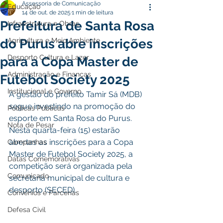
Assessoria de Comunicação
Educação
14 de out. de 2025
1 min de leitura
Prefeitura de Santa Rosa
Infraestrutura e Obras
do Purus abre inscrições
Agricultura e Meio Ambiente
Desporto Cultura e Lazer
para a Copa Master de
Administração e Finanças
Futebol Society 2025
Institucional e Governo
A gestão do prefeito Tamir Sá (MDB) 
segue investindo na promoção do 
Políticas Públicas
esporte em Santa Rosa do Purus. 
Nota de Pesar
Nesta quarta-feira (15) estarão 
abertas as inscrições para a Copa 
Campanhas
Master de Futebol Society 2025, a 
Datas Comemorativas
competição será organizada pela 
Comunicado
secretaria municipal de cultura e 
desporto (SECED).
Convênios e Parcerias
Defesa Civil