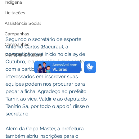
Indígena
Licitações
Assistência Social
Campanhas
Segundo o secretário de esporte 
Campanhas
Antônio Carlos (Bacurau), a 
competição terá início no dia 25 de 
Memória e Cultura
Outubro, e a previsão é que conte 
com a participação de 12 equipes. “Os 
interessados em inscrever suas 
equipes podem nos procurar para 
pegar a ficha. Agradeço ao prefeito 
Tamir, ao vice, Valdir e ao deputado 
Tanízio Sá, por todo o apoio”, disse o 
secretário.
Além da Copa Master, a prefeitura 
também abriu inscrições para o 