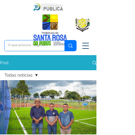
Post
Todas notícias
Todas notícias
COVD-19
Dengue
Vacinômetro
Saúde e Saneamento