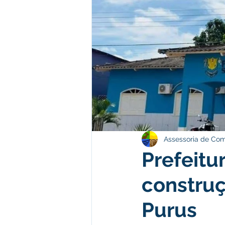
Institucional e Governo
Polít
Comunicado
Convênios e Pa
Campanhas
Campanhas
Assessoria de Co
Prefeitu
construç
Purus