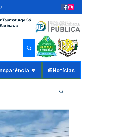
a
ir Taumaturgo Sá
 Kaxinawá
nsparência 🔽
📰Notícias
ração e Finanças