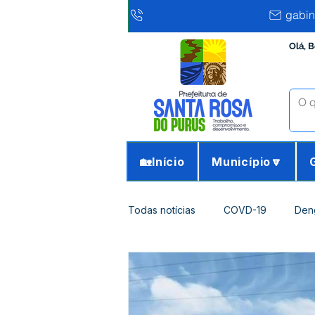
gabin
Olá, 
🏡Início
Município🔽
Todas notícias
COVD-19
Den
Infraestrutura e Obras
Agricu