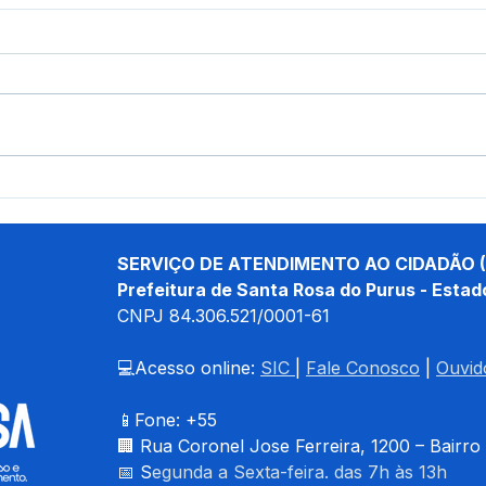
Prefeito Tamir Sá recebe
Pref
Unidade Odontológica
carr
Móvel para reforçar
serv
atendimento aos
Puru
SERVIÇO DE ATENDIMENTO AO CIDADÃO (
moradores
Prefeitura de Santa Rosa do Purus - Estad
CNPJ 
84.306.521/0001-61
💻Acesso online: 
SIC 
| 
Fale Conosco
 | 
Ouvid
📱Fone: +55 
🏢 
Rua Coronel Jose Ferreira, 1200 – Bairro
📅 S
egunda a Sexta-feira. das 7h às 13h