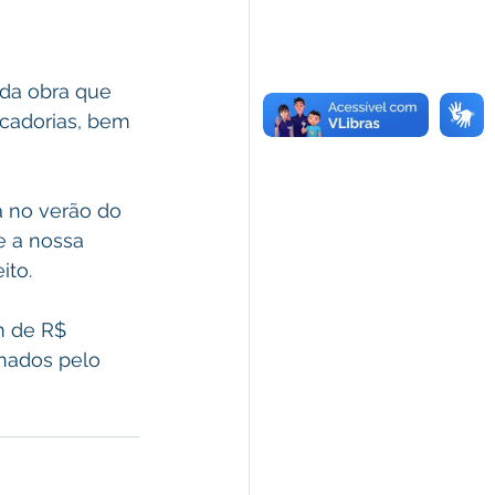
da obra que 
cadorias, bem 
 no verão do 
e a nossa 
ito.
m de R$ 
inados pelo 