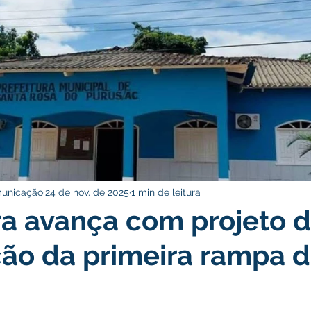
icas Públicas
Nota de Pesar
Campanhas
Datas Come
rcerias
Defesa Civil
Indígena
Licitações
Assist
Memória e Cultura
municação
24 de nov. de 2025
1 min de leitura
ra avança com projeto 
ão da primeira rampa d