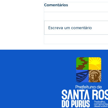
Comentários
Escreva um comentário
Prefeito Tamir Sá recebe
máquinas e equipamentos
para reforçar infraestrutura
de Santa Rosa do Purus