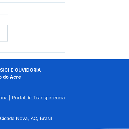
eitura embarca nova pá
egadeira para reforçar
iços em Santa Rosa do
s
SIC) E OUVIDORIA
o do Acre
oria
| 
Portal de Transparência
 Cidade Nova, AC, Brasil