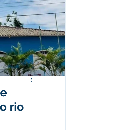
morativas
ência Social
de
o rio