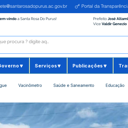
ete@santarosadopurus.ac.gov.br
Portal da Transparênci
Bem-vindo
a Santa Rosa Do Purus!
Prefeito
José Altam
Vice
Valdir Genezio
Governo🔽
Serviços🔽
Publicações🔽
Tra
gue
Vacinômetro
Saúde e Saneamento
Educação
ltura e Meio Ambiente
Desporto Cultura e Lazer
Administ