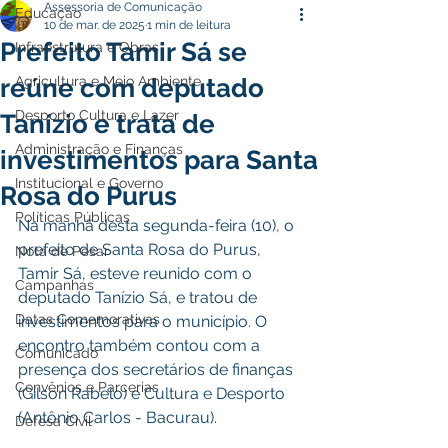
Assessoria de Comunicação
Educação
10 de mar. de 2025
1 min de leitura
Prefeito Tamir Sá se
Infraestrutura e Obras
reúne com deputado
Agricultura e Meio Ambiente
Desporto Cultura e Lazer
Tanízio e trata de
Administração e Finanças
investimentos para Santa
Institucional e Governo
Rosa do Purus
Políticas Públicas
Na manhã desta segunda-feira (10), o 
prefeito de Santa Rosa do Purus, 
Nota de Pesar
Tamir Sá, esteve reunido com o 
Campanhas
deputado Tanízio Sá, e tratou de 
Datas Comemorativas
investimentos para o município. O 
encontro também contou com a 
Comunicado
presença dos secretários de finanças 
Convênios e Parcerias
(Gilson Rabelo) e Cultura e Desporto 
(Antônio Carlos - Bacurau).
Defesa Civil