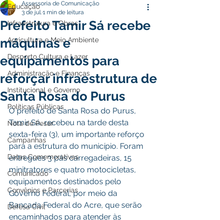
Assessoria de Comunicação
Educação
3 de jul.
1 min de leitura
Prefeito Tamir Sá recebe
Infraestrutura e Obras
máquinas e
Agricultura e Meio Ambiente
Desporto Cultura e Lazer
equipamentos para
Administração e Finanças
reforçar infraestrutura de
Institucional e Governo
Santa Rosa do Purus
Políticas Públicas
O prefeito de Santa Rosa do Purus, 
Tamir Sá, recebeu na tarde desta 
Nota de Pesar
sexta-feira (3), um importante reforço 
Campanhas
para a estrutura do município. Foram 
Datas Comemorativas
entregues 3 pás carregadeiras, 15 
minitratores e quatro motocicletas, 
Comunicado
equipamentos destinados pelo 
Convênios e Parcerias
Governo Federal, por meio da 
Bancada Federal do Acre, que serão 
Defesa Civil
encaminhados para atender às 