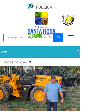
Post
Todas notícias
Todas notícias
COVD-19
Dengue
Vacinômetro
Saúde e Saneamento