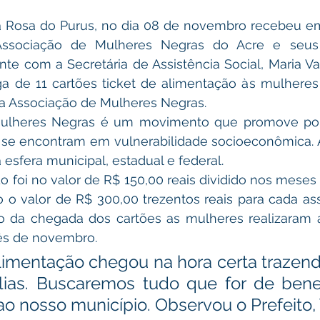
a Rosa do Purus, no dia 08 de novembro recebeu em
ssociação de Mulheres Negras do Acre e seus 
te com a Secretária de Assistência Social, Maria Vaz
ga de 11 cartões ticket de alimentação às mulheres
a Associação de Mulheres Negras. 
ulheres Negras é um movimento que promove polit
se encontram em vulnerabilidade socioeconômica. Al
 esfera municipal, estadual e federal. 
o foi no valor de R$ 150,00 reais dividido nos meses
o o valor de R$ 300,00 trezentos reais para cada as
so da chegada dos cartões as mulheres realizaram 
mês de novembro. 
alimentação chegou na hora certa trazen
lias. Buscaremos tudo que for de benef
o nosso município. Observou o Prefeito, 