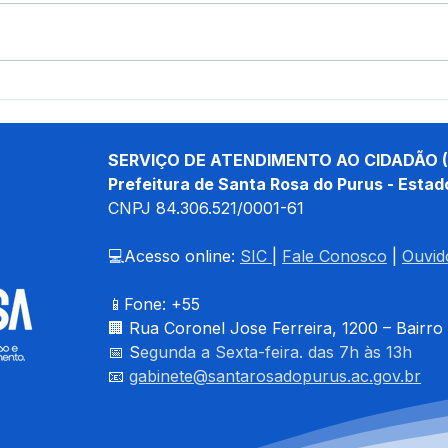
Prefeitura de Santa Rosa do
Pref
Purus e Sebrae Acre
com ministro do Peru
discutem adesão ao
auto
programa Prefeitura
fort
SERVIÇO DE ATENDIMENTO AO CIDADÃO (
Empreendedora
segu
Prefeitura de Santa Rosa do Purus - Estad
CNPJ 
84.306.521/0001-61
💻Acesso online: 
SIC 
| 
Fale Conosco
 | 
Ouvid
📱Fone: +55 
🏢 
Rua Coronel Jose Ferreira, 1200 – Bairro
📅 S
egunda a Sexta-feira. das 7h às 13h
📧 
gabinete@santarosadopurus.ac.gov.br