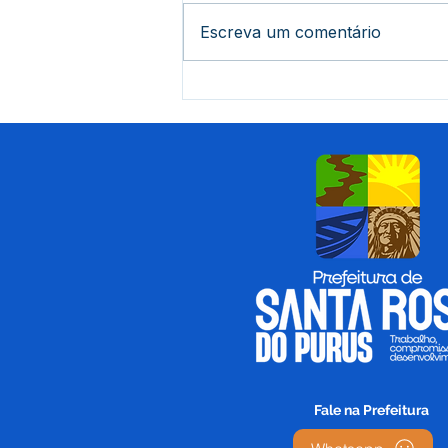
Escreva um comentário
Durante reunião, prefeito
Tamir Sá trata sobre curso
de formação para
conselheiros em Santa
Rosa do Purus
Fale na Prefeitura