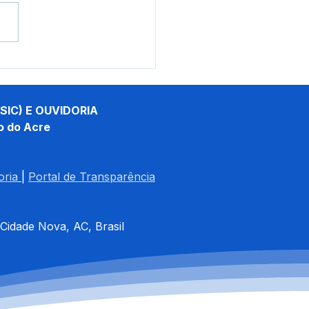
eito Tamir Sá se reúne
 e
ridades para discutir
alecimento da
SIC) E OUVIDORIA
rança na fronteira
o do Acre
oria
| 
Portal de Transparência
 Cidade Nova, AC, Brasil