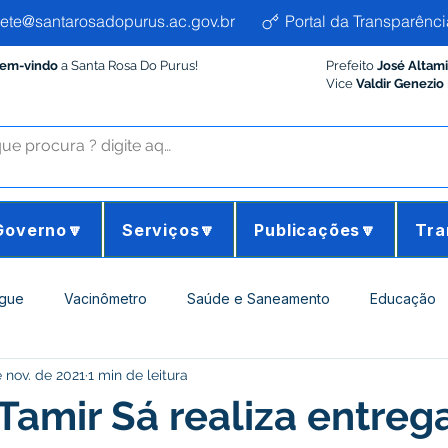
ete@santarosadopurus.ac.gov.br
Portal da Transparênci
Bem-vindo
a Santa Rosa Do Purus!
Prefeito
José Altam
Vice
Valdir Genezio
Governo🔽
Serviços🔽
Publicações🔽
Tra
gue
Vacinômetro
Saúde e Saneamento
Educação
 nov. de 2021
1 min de leitura
ltura e Meio Ambiente
Desporto Cultura e Lazer
Administ
 Tamir Sá realiza entreg