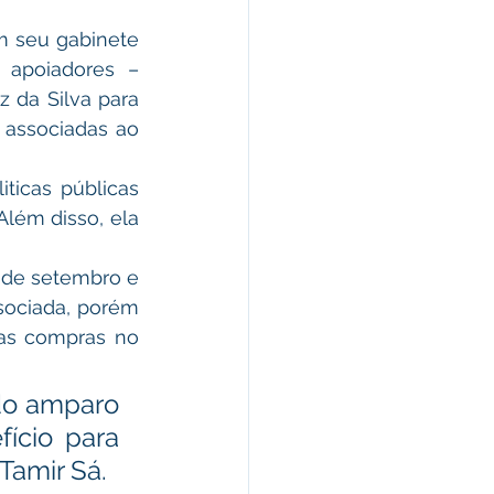
 seu gabinete 
apoiadores – 
 da Silva para 
 associadas ao 
icas públicas 
ém disso, ela 
 de setembro e 
sociada, porém 
as compras no 
do amparo 
ício para 
Tamir Sá. 