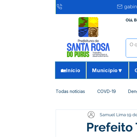
gabin
Olá, 
🏡Início
Município🔽
Todas notícias
COVD-19
Den
Samuel Lima
19 de
Infraestrutura e Obras
Agricu
Prefeito