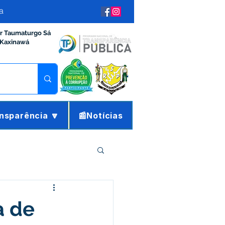
a
ir Taumaturgo Sá
 Kaxinawá
nsparência 🔽
📰Notícias
ração e Finanças
a de