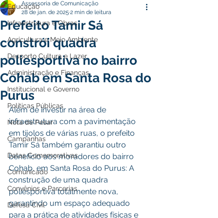
Assessoria de Comunicação
Educação
28 de jan. de 2025
2 min de leitura
Prefeito Tamir Sá
Infraestrutura e Obras
constrói quadra
Agricultura e Meio Ambiente
Desporto Cultura e Lazer
poliesportiva no bairro
Administração e Finanças
Cohab em Santa Rosa do
Institucional e Governo
Purus
Políticas Públicas
Além de investir na área de 
infraestrutura com a pavimentação 
Nota de Pesar
em tijolos de várias ruas, o prefeito 
Campanhas
Tamir Sá também garantiu outro 
Datas Comemorativas
benefício aos moradores do bairro 
Cohab, em Santa Rosa do Purus: A 
Comunicado
construção de uma quadra 
Convênios e Parcerias
poliesportiva totalmente nova, 
garantindo um espaço adequado 
Defesa Civil
para a prática de atividades físicas e 