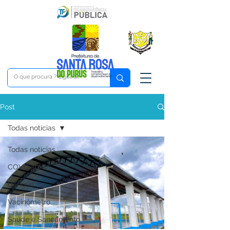
Post
Todas notícias
Todas notícias
COVD-19
Dengue
Vacinômetro
Saúde e Saneamento