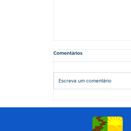
Comentários
Escreva um comentário
Prefeito Tamir Sá se reúne
com ministro do Peru e
autoridades para discutir
fortalecimento da
segurança na fronteira