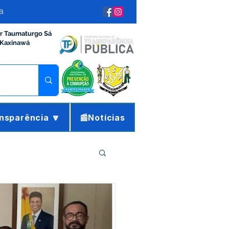
a
ir Taumaturgo Sá
 Kaxinawá
nsparência 🔽
📰Notícias
ração e Finanças