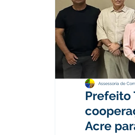
Institucional e Governo
Polít
Comunicado
Convênios e Pa
Campanhas
Campanhas
Assessoria de Co
Prefeito
cooperaç
Acre par