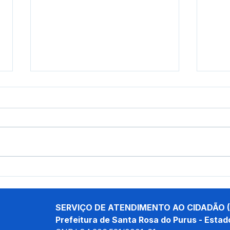
Prefeito Tamir Sá cumpre
Pref
agenda em Brasília e busca
da r
novos investimentos para
giná
Santa Rosa do Purus
SERVIÇO DE ATENDIMENTO AO CIDADÃO (
Prefeitura de Santa Rosa do Purus - Estad