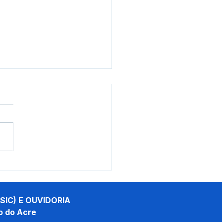
eito Tamir Sá participa
einauguração do
sio Ronald de Moura
SIC) E OUVIDORIA
o do Acre