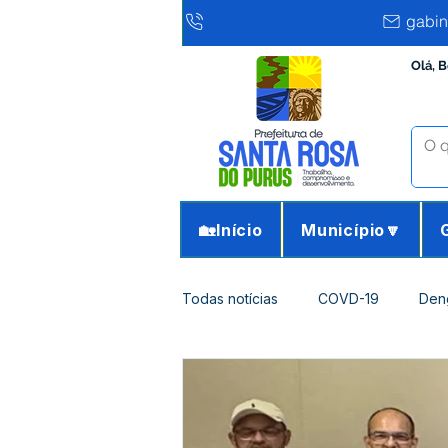
gabin
Olá, 
🏡Início
Município🔽
Todas notícias
COVD-19
Den
Infraestrutura e Obras
Agricu