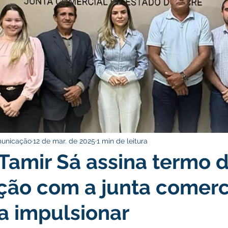
icas Públicas
Nota de Pesar
Campanhas
Datas Come
rcerias
Defesa Civil
Indígena
Licitações
Assist
Memória e Cultura
municação
12 de mar. de 2025
1 min de leitura
 Tamir Sá assina termo 
ão com a junta comerc
a impulsionar