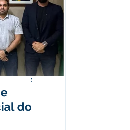
morativas
ência Social
de
ial do