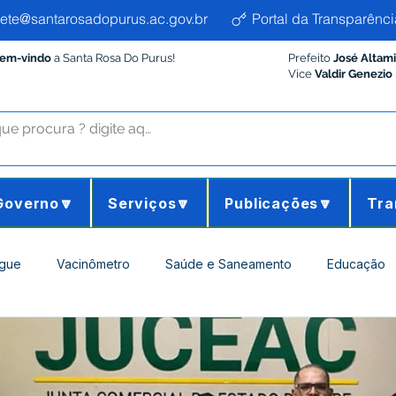
ete@santarosadopurus.ac.gov.br
Portal da Transparênci
Bem-vindo
a Santa Rosa Do Purus!
Prefeito
José Altam
Vice
Valdir Genezio
Governo🔽
Serviços🔽
Publicações🔽
Tra
gue
Vacinômetro
Saúde e Saneamento
Educação
ltura e Meio Ambiente
Desporto Cultura e Lazer
Administ