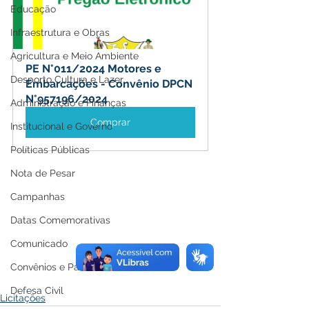
Educação
Infraestrutura e Obras
Agricultura e Meio Ambiente
PE N°011/2024 Motores e 
Desporto Cultura e Lazer
Embarcações - Convênio DPCN 
N°957196/2024
Administração e Finanças
Comprar
Institucional e Governo
Políticas Públicas
Nota de Pesar
Campanhas
Datas Comemorativas
Comunicado
Convênios e Parcerias
Defesa Civil
Licitações