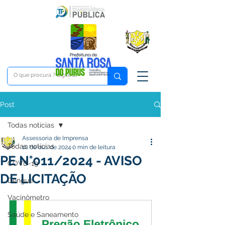
Post
Todas notícias
Assessoria de Imprensa
Todas notícias
10 de out. de 2024
0 min de leitura
PE N°011/2024 - AVISO
COVD-19
DE LICITAÇÃO
Dengue
Vacinômetro
Saúde e Saneamento