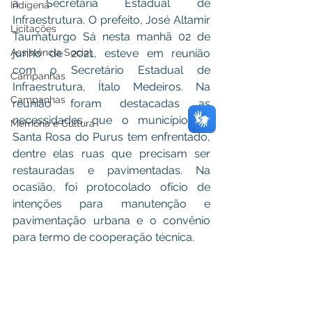
a Secretaria Estadual de 
Indígena
Infraestrutura. O prefeito, José Altamir 
Licitações
Taumaturgo Sá nesta manhã 02 de 
junho de 2021, esteve em reunião 
Assistência Social
com o Secretário Estadual de 
Campanhas
Infraestrutura, Ítalo Medeiros. Na 
Campanhas
reunião foram destacadas as 
necessidades que o município de 
Memória e Cultura
Santa Rosa do Purus tem enfrentado, 
dentre elas ruas que precisam ser 
restauradas e pavimentadas. Na 
ocasião, foi protocolado ofício de 
intenções para manutenção e 
pavimentação urbana e o convênio 
para termo de cooperação técnica.