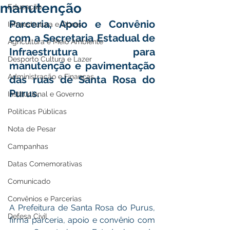
manutenção
Educação
Parceria, Apoio e Convênio 
Infraestrutura e Obras
com a Secretaria Estadual de 
Agricultura e Meio Ambiente
Infraestrutura para 
Desporto Cultura e Lazer
manutenção e pavimentação 
Administração e Finanças
das ruas de Santa Rosa do 
Purus.
Institucional e Governo
Políticas Públicas
Nota de Pesar
Campanhas
Datas Comemorativas
Comunicado
Convênios e Parcerias
A Prefeitura de Santa Rosa do Purus, 
Defesa Civil
firma parceria, apoio e convênio com 