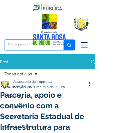
Post
Todas notícias
Assessoria de Imprensa
Todas notícias
2 de jun. de 2021
1 min de leitura
Parceria, apoio e
COVD-19
convênio com a
Dengue
Secretaria Estadual de
Vacinômetro
Infraestrutura para
Saúde e Saneamento