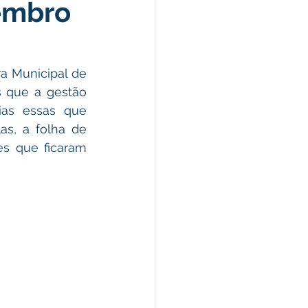
embro
morativas
ência Social
a Municipal de 
 que a gestão 
as essas que 
s, a folha de 
s que ficaram 