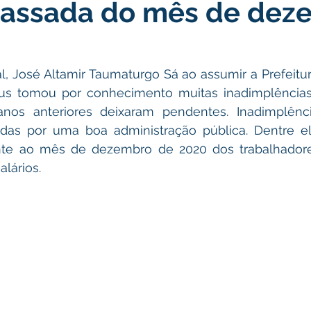
passada do mês de dez
icas Públicas
Nota de Pesar
Campanhas
Datas Come
rcerias
Defesa Civil
Indígena
Licitações
Assist
l, José Altamir Taumaturgo Sá ao assumir a Prefeitur
us tomou por conhecimento muitas inadimplências
os anteriores deixaram pendentes. Inadimplênci
Memória e Cultura
das por uma boa administração pública. Dentre ela
te ao mês de dezembro de 2020 dos trabalhadore
lários.