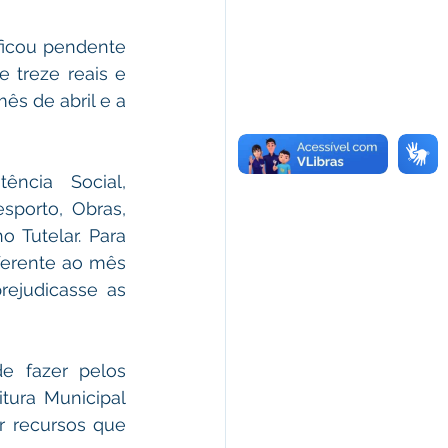
icou pendente 
 treze reais e 
s de abril e a 
ncia Social, 
porto, Obras, 
Tutelar. Para 
ferente ao mês 
ejudicasse as 
 fazer pelos 
tura Municipal 
 recursos que 