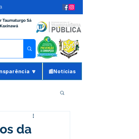
a
ir Taumaturgo Sá
 Kaxinawá
nsparência 🔽
📰Notícias
ração e Finanças
os da