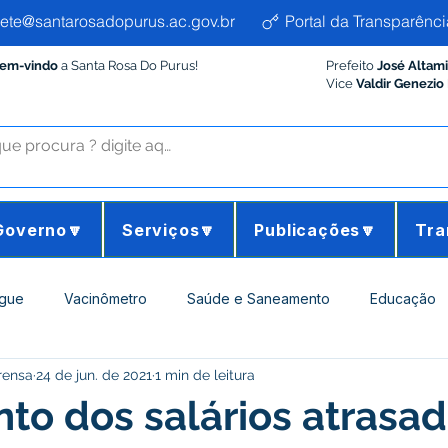
ete@santarosadopurus.ac.gov.br
Portal da Transparênci
Bem-vindo
a Santa Rosa Do Purus!
Prefeito
José Altam
Vice
Valdir Genezio
Governo🔽
Serviços🔽
Publicações🔽
Tra
gue
Vacinômetro
Saúde e Saneamento
Educação
rensa
24 de jun. de 2021
1 min de leitura
ltura e Meio Ambiente
Desporto Cultura e Lazer
Administ
o dos salários atrasad