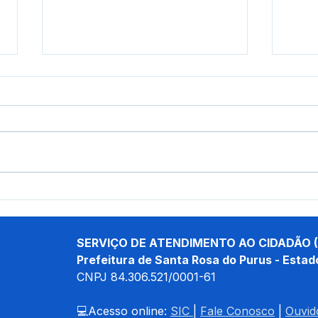
Novo padrão nacional de
Sant
Nota Fiscal avança, mas
83,4
sistemas locais
conq
permanecem ativos para
gest
SERVIÇO DE ATENDIMENTO AO CIDADÃO (
usuários Betha e e-Nota
Prefeitura de Santa Rosa do Purus - Estad
CNPJ 
84.306.521/0001-61
💻Acesso online: 
SIC 
| 
Fale Conosco
 | 
Ouvid