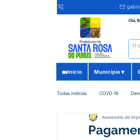
gabin
Olá, 
🏡Início
Município🔽
Todas notícias
COVD-19
Den
Assessoria de Imp
Infraestrutura e Obras
Agricu
Pagament