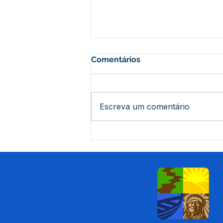
Comentários
Escreva um comentário
Prefeitura conclui processo
de adesão ao sistema
nacional da nota fiscal de
serviços eletrônica (NFS-e),
sistema entra em vigor no
dia 8 de janeiro