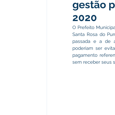
gestão 
Institucional e Governo
Polít
2020
Comunicado
Convênios e Pa
O Prefeito Municipa
Santa Rosa do Pur
passada e a de an
Campanhas
Campanhas
poderiam ser evita
pagamento referen
sem receber seus sa