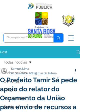
Post
Todas notícias
Samuel Lima
Todas notícias
10 de set. de 2021
5 min de leitura
O Prefeito Tamir Sá pede
COVD-19
apoio do relator do
Dengue
Orçamento da União
Vacinômetro
para envio de recursos a
Saúde e Saneamento