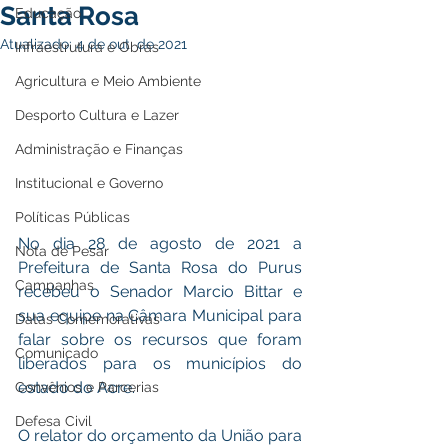
Santa Rosa
Educação
Atualizado:
4 de out. de 2021
Infraestrutura e Obras
Agricultura e Meio Ambiente
Desporto Cultura e Lazer
Administração e Finanças
Institucional e Governo
Políticas Públicas
No dia 28 de agosto de 2021 a 
Nota de Pesar
Prefeitura de Santa Rosa do Purus 
Campanhas
recebeu o Senador Marcio Bittar e 
sua equipe na Câmara Municipal para 
Datas Comemorativas
falar sobre os recursos que foram 
Comunicado
liberados para os municípios do 
estado do Acre.
Convênios e Parcerias
Defesa Civil
O relator do orçamento da União para 