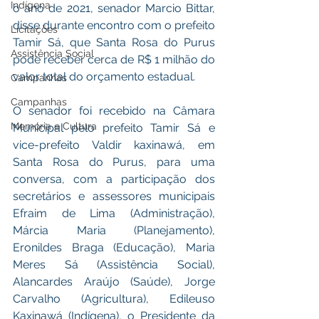
Indígena
o ano de 2021, senador Marcio Bittar, 
disse durante encontro com o prefeito 
Licitações
Tamir Sá, que
Santa Rosa do Purus 
Assistência Social
pode receber cerca de R$ 1 milhão do 
valor total do orçamento estadual.
Campanhas
Campanhas
O senador foi recebido na Câmara 
Memória e Cultura
Municipal pelo prefeito Tamir Sá e 
vice-prefeito Valdir kaxinawá, em 
Santa Rosa do Purus, para uma 
conversa, com a participação dos 
secretários e assessores municipais 
Efraim de Lima (Administração), 
Márcia Maria (Planejamento), 
Eronildes Braga (Educação), Maria 
Meres Sá (Assistência Social), 
Alancardes Araújo (Saúde), Jorge 
Carvalho (Agricultura), Edileuso 
Kaxinawá (Indígena), o Presidente da 