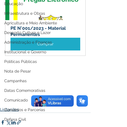
Educação
Infraestrutura e Obras
Agricultura e Meio Ambiente
PE N°001/2023 - Material 
Desporto Cultura e Lazer
Permanentes
Administração e Finanças
Comprar
Institucional e Governo
Políticas Públicas
Nota de Pesar
Campanhas
Datas Comemorativas
Comunicado
Licitações
Convênios e Parcerias
Defesa Civil