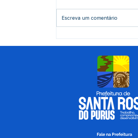
Escreva um comentário
A Revolução Acreana: Do
Ouro Branco à Incorporação
Nacional
Fale na Prefeitura