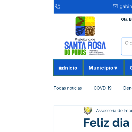
gabin
Olá, 
🏡Início
Município🔽
Todas notícias
COVD-19
Den
Assessoria de Imp
Infraestrutura e Obras
Agricu
Feliz di