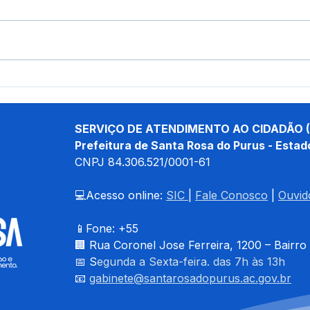
Prefeito Tamir Sá se reúne
Fina
com ministro do Peru e
Muni
autoridades para discutir
apre
fortalecimento da
mar
SERVIÇO DE ATENDIMENTO AO CIDADÃO (
segurança na fronteira
hist
Prefeitura de Santa Rosa do Purus - Estad
Puru
CNPJ 
84.306.521/0001-61
💻Acesso online: 
SIC 
| 
Fale Conosco
 | 
Ouvid
📱Fone: +55 
🏢 
Rua Coronel Jose Ferreira, 1200 – Bairro
📅 S
egunda a Sexta-feira. das 7h às 13h
📧 
gabinete@santarosadopurus.ac.gov.br