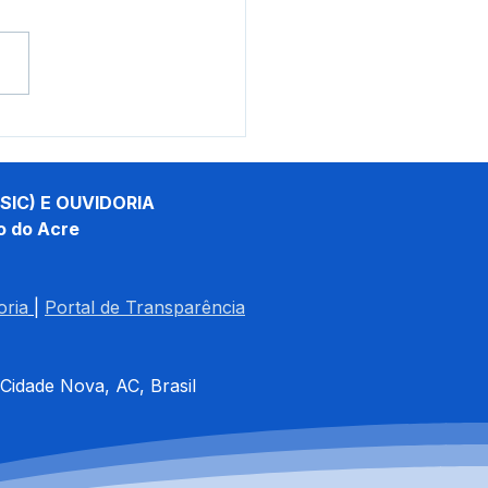
is do Campeonato
cipal de Futsal e
sentação cultural
cam fim de semana
SIC) E OUVIDORIA
órico em Santa Rosa do
o do Acre
s
oria
| 
Portal de Transparência
 Cidade Nova, AC, Brasil