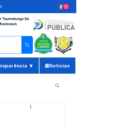
a
ir Taumaturgo Sá
 Kaxinawá
nsparência 🔽
📰Notícias
ração e Finanças