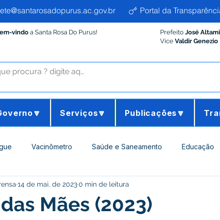
ete@santarosadopurus.ac.gov.br
Portal da Transparênci
Bem-vindo
a Santa Rosa Do Purus!
Prefeito
José Altam
Vice
Valdir Genezio
Governo🔽
Serviços🔽
Publicações🔽
Tra
gue
Vacinômetro
Saúde e Saneamento
Educação
rensa
14 de mai. de 2023
0 min de leitura
ltura e Meio Ambiente
Desporto Cultura e Lazer
Administ
a das Mães (2023)