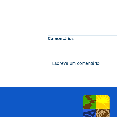
Comentários
Escreva um comentário
Prefeitura realiza ação do
Julho Amarelo no 7º BEC
com serviços de prevenção
e saúde