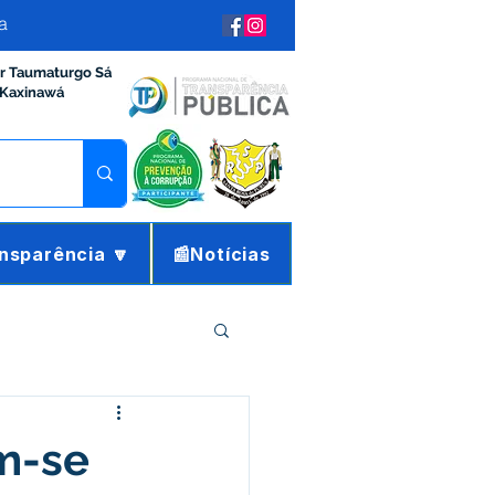
a
ir Taumaturgo Sá
 Kaxinawá
nsparência 🔽
📰Notícias
ração e Finanças
m-se