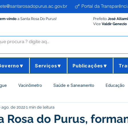
ete@santarosadopurus.ac.gov.br
Portal da Transparênci
Bem-vindo
a Santa Rosa Do Purus!
Prefeito
José Altam
Vice
Valdir Genezio
Governo🔽
Serviços🔽
Publicações🔽
Tra
gue
Vacinômetro
Saúde e Saneamento
Educação
e ago. de 2022
1 min de leitura
ltura e Meio Ambiente
Desporto Cultura e Lazer
Administ
a Rosa do Purus, forma