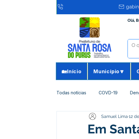
gabin
Olá, 
🏡Início
Município🔽
Todas notícias
COVD-19
Den
Samuel Lima
12 d
Infraestrutura e Obras
Agricu
Em Sant