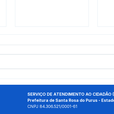
Prefeito Tamir Sá recebe
Pref
máquinas e equipamentos
Unid
para reforçar infraestrutura
Móve
de Santa Rosa do Purus
aten
SERVIÇO DE ATENDIMENTO AO CIDADÃO (
mor
Prefeitura de Santa Rosa do Purus - Estad
CNPJ 
84.306.521/0001-61