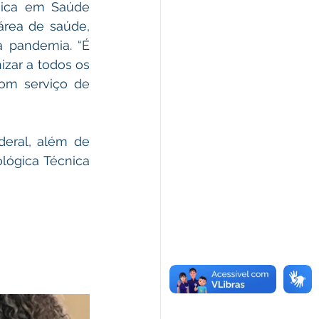
nica em Saúde 
rea de saúde, 
 pandemia. “É 
zar a todos os 
m serviço de 
deral, além de 
lógica Técnica 