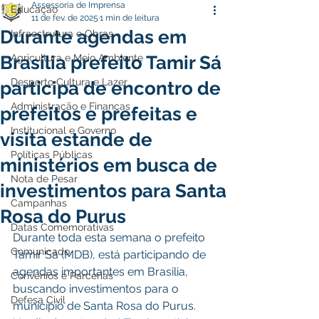
Assessoria de Imprensa
Educação
11 de fev. de 2025
1 min de leitura
Durante agendas em
Infraestrutura e Obras
Brasília prefeito Tamir Sá
Agricultura e Meio Ambiente
Desporto Cultura e Lazer
participa de encontro de
Administração e Finanças
prefeitos e prefeitas e
Institucional e Governo
visita estande de
Políticas Públicas
ministérios em busca de
Nota de Pesar
investimentos para Santa
Campanhas
Rosa do Purus
Datas Comemorativas
Durante toda esta semana o prefeito 
Comunicado
Tamir Sá (MDB), está participando de 
agendas importantes em Brasilia, 
Convênios e Parcerias
buscando investimentos para o 
Defesa Civil
município de Santa Rosa do Purus. 