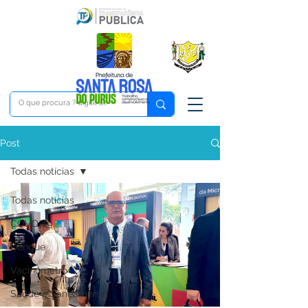
Post
Todas notícias
Todas notícias
COVD-19
Dengue
Vacinômetro
Saúde e Saneamento