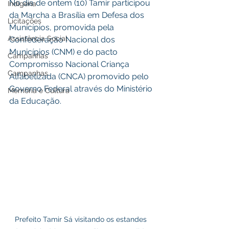
No dia de ontem (10) Tamir participou 
Indígena
da Marcha a Brasília em Defesa dos 
Licitações
Municípios, promovida pela 
Assistência Social
Confederação Nacional dos 
Municípios (CNM) e do pacto 
Campanhas
Compromisso Nacional Criança 
Campanhas
Alfabetizada (CNCA) promovido pelo 
Governo Federal através do Ministério 
Memória e Cultura
da Educação.
Prefeito Tamir Sá visitando os estandes 