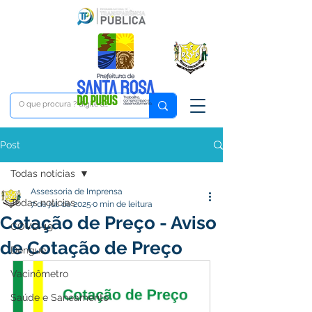
Post
Todas notícias
Assessoria de Imprensa
Todas notícias
7 de jul. de 2025
0 min de leitura
Cotação de Preço - Aviso
COVD-19
de Cotação de Preço
Dengue
Vacinômetro
Saúde e Saneamento