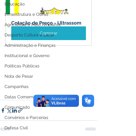
Educação
Infraestrutura e Obras
Cotação de Preço - Ultrassom
Agricultura e Meio Ambiente
Comprar
Desporto Cultura e Lazer
Administração e Finanças
Institucional e Governo
Políticas Públicas
Nota de Pesar
Campanhas
Datas Comemorativas
Comunicado
Convênios e Parcerias
Defesa Civil