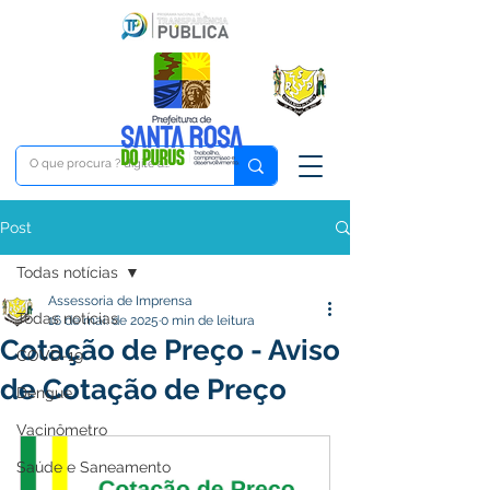
Post
Todas notícias
Assessoria de Imprensa
Todas notícias
16 de mai. de 2025
0 min de leitura
Cotação de Preço - Aviso
COVD-19
de Cotação de Preço
Dengue
Vacinômetro
Saúde e Saneamento