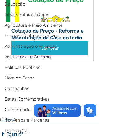
Educação
Infraestrutura e Obras
Agricultura e Meio Ambiente
Cotação de Preço - Reforma e 
Desporto Cultura e Lazer
Manutenção da Casa do Índio
Administração e Finanças
Comprar
Institucional e Governo
Políticas Públicas
Nota de Pesar
Campanhas
Datas Comemorativas
Comunicado
Licitações
Convênios e Parcerias
Defesa Civil