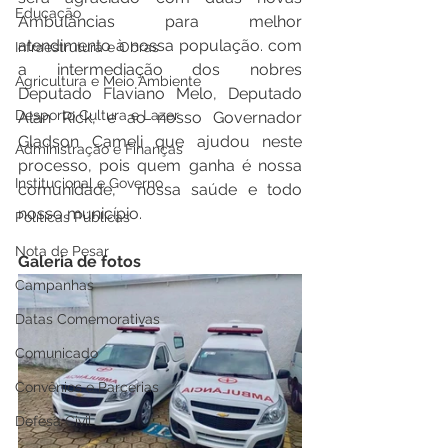
Educação
Ambulâncias para melhor 
atendimento à nossa população. com 
Infraestrutura e Obras
a intermediação dos nobres 
Agricultura e Meio Ambiente
Deputado Flaviano Melo, Deputado 
Desporto Cultura e Lazer
Alan Rick, e ao nosso Governador 
Gladson Cameli que ajudou neste 
Administração e Finanças
processo, pois quem ganha é nossa 
Institucional e Governo
comunidade,  nossa saúde e todo 
nosso município.
Políticas Públicas
Nota de Pesar
Galeria de fotos
Campanhas
Datas Comemorativas
Comunicado
Convênios e Parcerias
Defesa Civil