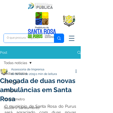
Post
Todas notícias
Assessoria de Imprensa
Todas notícias
16 de set. de 2019
1 min de leitura
Chegada de duas novas
COVD-19
ambulâncias em Santa
Dengue
Rosa
Vacinômetro
O municipio de Santa Rosa do Purus 
Saúde e Saneamento
será agraciado com duas novas 