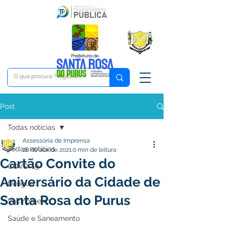
Post
Todas notícias
Assessoria de Imprensa
Todas notícias
28 de abr. de 2021
0 min de leitura
Cartão Convite do
COVD-19
Aniversário da Cidade de
Dengue
Santa Rosa do Purus
Vacinômetro
Saúde e Saneamento