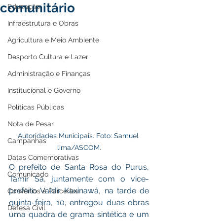
comunitário
Educação
Infraestrutura e Obras
Agricultura e Meio Ambiente
Desporto Cultura e Lazer
Administração e Finanças
Institucional e Governo
Políticas Públicas
Nota de Pesar
Autoridades Municipais. Foto: Samuel 
Campanhas
lima/ASCOM.
Datas Comemorativas
O prefeito de Santa Rosa do Purus, 
Comunicado
Tamir Sá, juntamente com o vice-
prefeito Valdir Kaxinawá, na tarde de 
Convênios e Parcerias
quinta-feira, 10, entregou duas obras 
Defesa Civil
uma quadra de grama sintética e um 