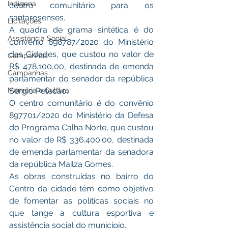
Indígena
centro comunitário para os 
santarosenses. 
Licitações
A quadra de grama sintética é do 
Assistência Social
convênio 898787/2020 do Ministério 
das Cidades, que custou no valor de 
Campanhas
R$ 478.100,00, destinada de emenda 
Campanhas
parlamentar do senador da república 
Memória e Cultura
Sérgio Petecão.
O centro comunitário é do convênio 
897701/2020 do Ministério da Defesa 
do Programa Calha Norte, que custou 
no valor de R$ 336.400.00, destinada 
de emenda parlamentar da senadora 
da república Mailza Gomes.
As obras construídas no bairro do 
Centro da cidade têm como objetivo 
de fomentar as políticas sociais no 
que tange a cultura esportiva e 
assistência social do município.