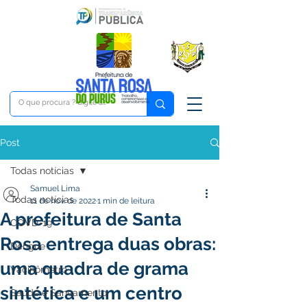
Post
Todas notícias
Samuel Lima
Todas notícias
11 de nov. de 2022
1 min de leitura
A prefeitura de Santa
COVD-19
Rosa entrega duas obras:
Dengue
uma quadra de grama
Vacinômetro
sintética e um centro
Saúde e Saneamento