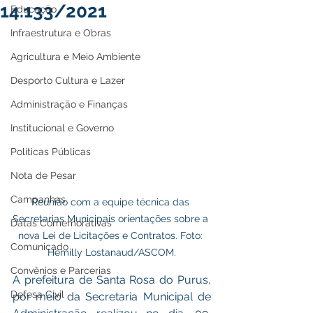
14.133/2021
Educação
Infraestrutura e Obras
Agricultura e Meio Ambiente
Desporto Cultura e Lazer
Administração e Finanças
Institucional e Governo
Políticas Públicas
Nota de Pesar
Campanhas
Reunião com a equipe técnica das 
Secretarias Municipais orientações sobre a 
Datas Comemorativas
nova Lei de Licitações e Contratos. Foto: 
Comunicado
Hêmilly Lostanaud/ASCOM.
Convênios e Parcerias
A prefeitura de Santa Rosa do Purus, 
Defesa Civil
por meio da Secretaria Municipal de 