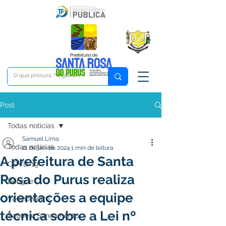
Post
Todas notícias
Samuel Lima
Todas notícias
11 de jan. de 2024
1 min de leitura
A prefeitura de Santa
COVD-19
Rosa do Purus realiza
Dengue
orientações a equipe
Vacinômetro
técnica sobre a Lei nº
Saúde e Saneamento