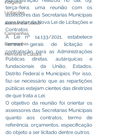
Administração realizou no dia, 09, 
Indígena
terça-feira, uma reunião com os 
Licitações
assessores das Secretarias Municipais 
para tratar da Nova Lei de Licitações e 
Assistência Social
Contratos.
Campanhas
A Lei nº 14.133/2021, estabelece 
Campanhas
normas gerais de licitação e 
contratação para as Administrações 
Memória e Cultura
Públicas diretas, autárquicas e 
fundacionais da União, Estados, 
Distrito Federal e Municípios. Por isso, 
faz-se necessário que as repartições 
públicas estejam cientes das diretrizes 
de que trata a Lei.
O objetivo da reunião foi orientar os 
assessores das Secretarias Municipais 
quanto aos contratos, termo de 
referência, orçamentos, especificação 
do objeto a ser licitado dentre outros.