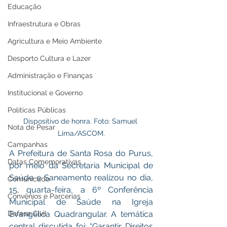
Educação
Infraestrutura e Obras
Agricultura e Meio Ambiente
Desporto Cultura e Lazer
Administração e Finanças
Institucional e Governo
Políticas Públicas
Dispositivo de honra. Foto: Samuel 
Nota de Pesar
Lima/ASCOM.
Campanhas
A Prefeitura de Santa Rosa do Purus, 
Datas Comemorativas
por meio da Secretaria Municipal de 
Saúde e Saneamento realizou no dia, 
Comunicado
15, quarta-feira, a 6º Conferência 
Convênios e Parcerias
Municipal de Saúde na Igreja 
Defesa Civil
Evangélica Quadrangular. A temática 
central discutida foi: “Garantir Direitos 