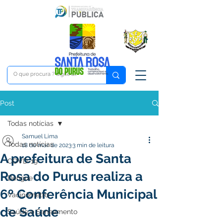
Post
Todas notícias
Samuel Lima
Todas notícias
18 de mar. de 2023
3 min de leitura
A prefeitura de Santa
COVD-19
Rosa do Purus realiza a
Dengue
6º Conferência Municipal
Vacinômetro
de Saúde
Saúde e Saneamento