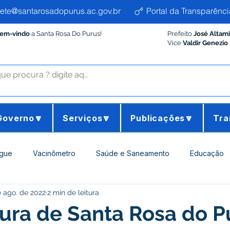
ete@santarosadopurus.ac.gov.br
Portal da Transparênci
Bem-vindo
a Santa Rosa Do Purus!
Prefeito
José Altam
Vice
Valdir Genezio
Governo🔽
Serviços🔽
Publicações🔽
Tra
gue
Vacinômetro
Saúde e Saneamento
Educação
e ago. de 2022
2 min de leitura
ltura e Meio Ambiente
Desporto Cultura e Lazer
Administ
tura de Santa Rosa do P