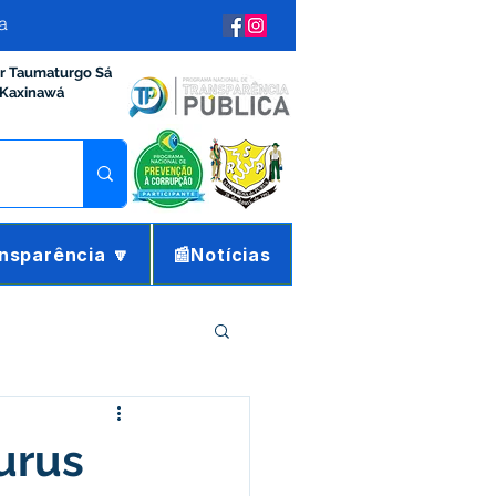
a
ir Taumaturgo Sá
 Kaxinawá
nsparência 🔽
📰Notícias
ração e Finanças
urus