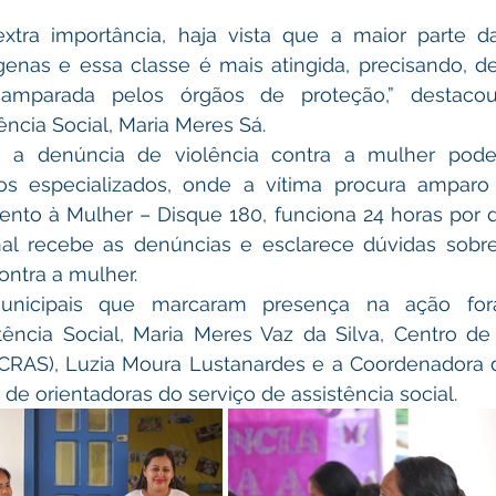
xtra importância, haja vista que a maior parte d
genas e essa classe é mais atingida, precisando, de
 amparada pelos órgãos de proteção,” destacou 
ência Social, Maria Meres Sá.  
ue a denúncia de violência contra a mulher pode
os especializados, onde a vítima procura amparo 
nto à Mulher – Disque 180, funciona 24 horas por dia
nal recebe as denúncias e esclarece dúvidas sobre 
ontra a mulher.
unicipais que marcaram presença na ação foram
tência Social, Maria Meres Vaz da Silva, Centro de
 (CRAS), Luzia Moura Lustanardes e a Coordenadora d
 de orientadoras do serviço de assistência social.