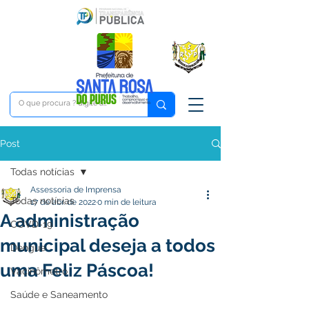
Post
Todas notícias
Assessoria de Imprensa
Todas notícias
17 de abr. de 2022
0 min de leitura
A administração
COVD-19
municipal deseja a todos
Dengue
uma Feliz Páscoa!
Vacinômetro
Saúde e Saneamento