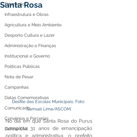
Santa Rosa
Educação
Infraestrutura e Obras
Agricultura e Meio Ambiente
Desporto Cultura e Lazer
Administração e Finanças
Institucional e Governo
Políticas Públicas
Nota de Pesar
Campanhas
Datas Comemorativas
Desfile das Escolas Municipais. Foto: 
Comunicado
Samuel Lima/ASCOM.
Convênios e Parcerias
No dia em que Santa Rosa do Purus 
completa 31 anos de emancipação 
Defesa Civil
política e administrativa, o prefeito 