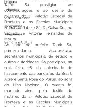
Indígena
Tamir Sá prestigiou as 
Licitações
comemorações e ao desfile de 
militares do 4º Pelotão Especial de 
Assistência Social
Fronteira e as Escolas Municipais 
Campanhas
Francisco Rabelo Sá, Dr. Celso Cosme 
Salgado e Antônia Fernandes de 
Campanhas
Moura.
Memória e Cultura
Ao lado do prefeito Tamir Sá, 
primeira-dama, vice-prefeito, 
secretários municipais, de estado e 
outras autoridades, Sá participou, na 
sexta-feira, 28, da solenidade de 
hasteamento das bandeiras do Brasil, 
Acre e Santa Rosa do Purus, ao som 
do Hino Nacional. O evento foi 
marcado ainda pelo desfile de 
militares do 4º Pelotão Especial de 
Fronteira e as Escolas Municipais 