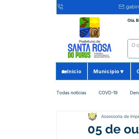
gabin
Olá, 
🏡Início
Município🔽
Todas notícias
COVD-19
Den
Assessoria de Imp
Infraestrutura e Obras
Agricu
05 de ou