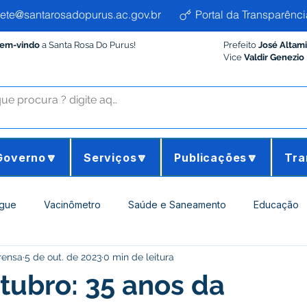
ete@santarosadopurus.ac.gov.br
Portal da Transparênci
Bem-vindo
a Santa Rosa Do Purus!
Prefeito
José Altam
Vice
Valdir Genezio
Governo🔽
Serviços🔽
Publicações🔽
Tra
gue
Vacinômetro
Saúde e Saneamento
Educação
rensa
5 de out. de 2023
0 min de leitura
ltura e Meio Ambiente
Desporto Cultura e Lazer
Administ
tubro: 35 anos da