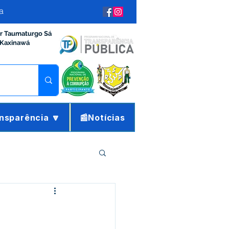
a
ir Taumaturgo Sá
 Kaxinawá
nsparência 🔽
📰Notícias
ração e Finanças