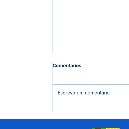
Comentários
Escreva um comentário
12 de junho: Feliz Dia dos
Namorados!